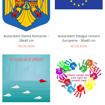
Sticker Harta Lumii
Stickere Cu Model Repetitiv
Stickere Perete Pentru Camera De
Zi
Stickere Pentru Bucatarie
Stickere pentru Usi
Autocolant Stema Romaniei -
Autocolant Steagul Uniunii
28x40 cm
Europene - 30x40 cm
Stickere pentru Scari
40,00 RON
40,00 RON
Stickere pentru Podea
Stickere Semnalistica
Stickere Panou Poze