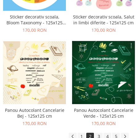
Sticker decorativ scoala,
Sticker decorativ scoala, Salut
Bloom Taxonomy - 125x125
in limbi diferite - 125x125 cm
cm
170,00 RON
170,00 RON
Panou Autocolant Cancelarie
Panou Autocolant Cancelarie
Bej - 125x125 cm
Verde - 125x125 cm
170,00 RON
170,00 RON
1
2
3
4
5