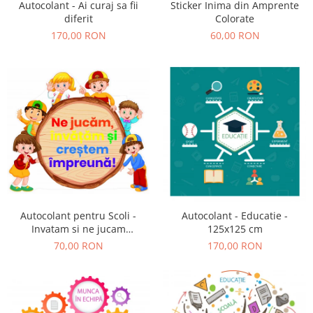
Autocolant - Ai curaj sa fii
Sticker Inima din Amprente
diferit
Colorate
170,00 RON
60,00 RON
Autocolant pentru Scoli -
Autocolant - Educatie -
Invatam si ne jucam
125x125 cm
impreuna
70,00 RON
170,00 RON