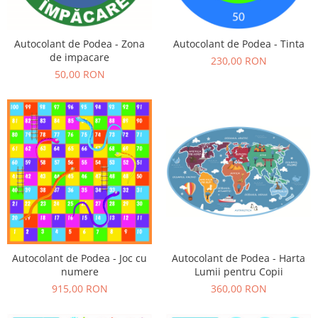
Sticker Harta Lumii
Stickere Cu Model Repetitiv
Autocolant de Podea - Zona
Autocolant de Podea - Tinta
Stickere Perete Pentru Camera De
de impacare
230,00 RON
Zi
50,00 RON
Stickere Pentru Bucatarie
Stickere pentru Usi
Stickere pentru Scari
Stickere pentru Podea
Stickere Semnalistica
Stickere Panou Poze
Autocolant de Podea - Joc cu
Autocolant de Podea - Harta
numere
Lumii pentru Copii
915,00 RON
360,00 RON