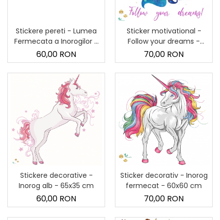
Stickere pereti - Lumea
Sticker motivational -
Fermecata a Inorogilor a
Follow your dreams -
Calutilor Pegasus - 32x90
Inorog - 60x60 cm
60,00 RON
70,00 RON
cm
Stickere decorative -
Sticker decorativ - Inorog
Inorog alb - 65x35 cm
fermecat - 60x60 cm
60,00 RON
70,00 RON