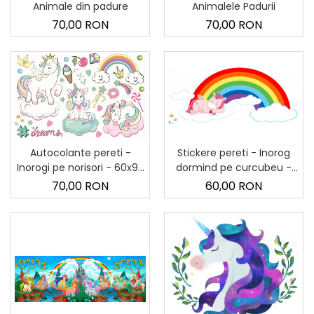
Sticker Harta Lumii
Animale din padure
Animalele Padurii
70,00 RON
70,00 RON
Stickere Cu Model Repetitiv
Stickere Perete Pentru Camera
De Zi
Stickere Pentru Bucatarie
Stickere pentru Usi
Stickere pentru Scari
Stickere pentru Podea
Stickere pereti - Inorog
Autocolante pereti -
dormind pe curcubeu -
Inorogi pe norisori - 60x90
Stickere Semnalistica
40x90 cm
cm
60,00 RON
70,00 RON
Stickere Panou Poze