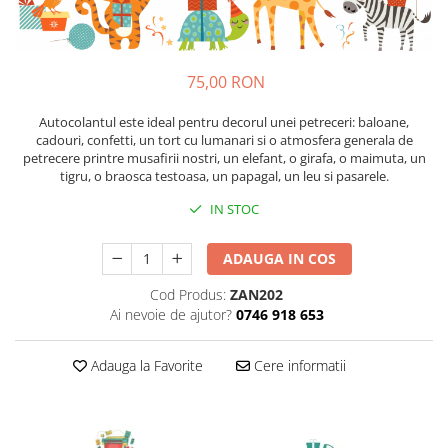
Sticker Harta Lumii
Stickere Cu Model Repetitiv
Stickere Perete Pentru Camera De
75,00 RON
Zi
Stickere Pentru Bucatarie
Autocolantul este ideal pentru decorul unei petreceri: baloane,
cadouri, confetti, un tort cu lumanari si o atmosfera generala de
Stickere pentru Usi
petrecere printre musafirii nostri, un elefant, o girafa, o maimuta, un
tigru, o braosca testoasa, un papagal, un leu si pasarele.
Stickere pentru Scari
IN STOC
Stickere pentru Podea
Stickere Semnalistica
ADAUGA IN COS
Stickere Panou Poze
Cod Produs:
ZAN202
Ai nevoie de ajutor?
0746 918 653
Adauga la Favorite
Cere informatii