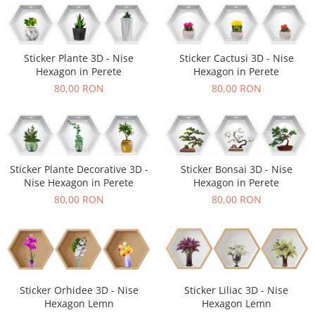
Sticker Harta Lumii
Stickere Cu Model Repetitiv
Stickere Perete Pentru Camera De
Sticker Plante 3D - Nise
Sticker Cactusi 3D - Nise
Zi
Hexagon in Perete
Hexagon in Perete
Stickere Pentru Bucatarie
80,00 RON
80,00 RON
Stickere pentru Usi
Stickere pentru Scari
Stickere pentru Podea
Sticker Plante Decorative 3D -
Sticker Bonsai 3D - Nise
Stickere Semnalistica
Nise Hexagon in Perete
Hexagon in Perete
Stickere Panou Poze
80,00 RON
80,00 RON
Sticker Orhidee 3D - Nise
Sticker Liliac 3D - Nise
Hexagon Lemn
Hexagon Lemn