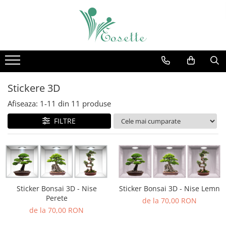
Stickere Decorative
Fototapet
Stickere Educative pentru Scoli
Fototapet Camere Copii
Stickere Educative - Litere,
Fototapet Design
Numere, Tabla De Scris
Fototapet Floral
Stickere 3D
Stickere Trenulete, Masini,
Fototapet Natura
Afiseaza:
1-
11
din
11
produse
Avioane, Baloane Si Barcute
Fototapet Urban
FILTRE
Stickere Fluturi, Animale, Pasari Si
Pesti
Stickere Jungla Cu Animale, Copaci,
Flori, Castele
Sticker Masurator De Inaltime -
Grafic De Crestere
Sticker Bonsai 3D - Nise
Sticker Bonsai 3D - Nise Lemn
Perete
Stickere Desene Animate
de la 70,00 RON
de la 70,00 RON
Stickere 3D