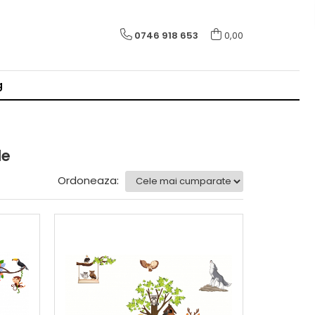
0746 918 653
0,00
g
le
Ordoneaza: