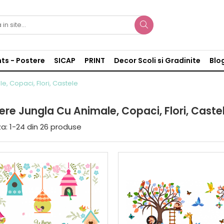
nts - Postere
SICAP
PRINT
Decor Scoli si Gradinite
Blo
e, Copaci, Flori, Castele
ere Jungla Cu Animale, Copaci, Flori, Caste
a:
1-
24
din
26
produse