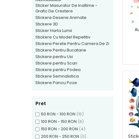
Sticker Harta Lumii
Sticker Masurator De Inaltime -
Grafic De Crestere
Stickere Cu Model Repetitiv
Stickere Desene Animate
Stickere Perete Pentru Camera
Stickere 3D
De Zi
A
Sticker Harta Lumii
Stickere Cu Model Repetitiv
Stickere Pentru Bucatarie
Stickere Perete Pentru Camera De Zi
Stickere pentru Usi
Stickere Pentru Bucatarie
Stickere pentru Scari
Stickere pentru Usi
Stickere pentru Scari
Stickere pentru Podea
Stickere pentru Podea
Stickere Semnalistica
Stickere Semnalistica
Stickere Panou Poze
Stickere Panou Poze
Pret
50 RON - 100 RON
(15)
100 RON - 150 RON
(8)
150 RON - 200 RON
(4)
Stic
200 RON - 250 RON
(3)