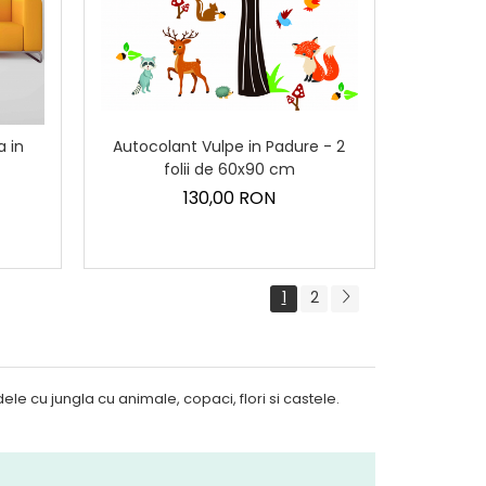
Autocolant Vulpe in Padure - 2
a in
folii de 60x90 cm
130,00 RON
1
2
le cu jungla cu animale, copaci, flori si castele.