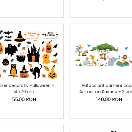
Autocolant camere copi
cker decorativ Halloween -
Animale in Savana - 2 col
50x70 cm
60x90 cm
140,00 RON
55,00 RON