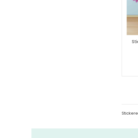
St
Stickere