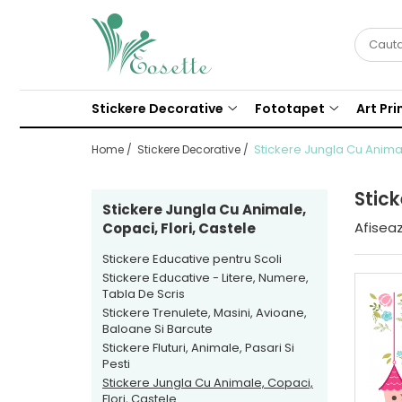
Stickere Decorative
Fototapet
Stickere Educative pentru Scoli
Fototapet Camere Copii
Stickere Decorative
Fototapet
Art Pri
Stickere Educative - Litere,
Fototapet Design
Numere, Tabla De Scris
Stickere Jungla Cu Animal
Home /
Stickere Decorative /
Fototapet Floral
Stickere Trenulete, Masini,
Fototapet Natura
Avioane, Baloane Si Barcute
Stick
Fototapet Urban
Stickere Jungla Cu Animale,
Stickere Fluturi, Animale, Pasari
Afiseaz
Copaci, Flori, Castele
Si Pesti
Stickere Educative pentru Scoli
Stickere Jungla Cu Animale,
Stickere Educative - Litere, Numere,
Copaci, Flori, Castele
Tabla De Scris
Sticker Masurator De Inaltime -
Stickere Trenulete, Masini, Avioane,
Grafic De Crestere
Baloane Si Barcute
Stickere Fluturi, Animale, Pasari Si
Stickere Desene Animate
Pesti
Stickere 3D
Stickere Jungla Cu Animale, Copaci,
Flori, Castele