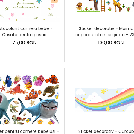
utocolant camera bebe -
Sticker decorativ - Maimu
Casute pentru pasari
copaci, elefant si girafa - 2
cm
75,00 RON
130,00 RON
Sticker decorativ - Curcu
ker pentru camere bebelusi -