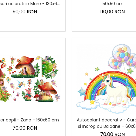
150x50 cm
sori colorati in Mare - 130x60
cm
110,00 RON
50,00 RON
ker copii - Zane - 160x60 cm
Autocolant decorativ - Cu
si Inorog cu Baloane - 60x
70,00 RON
70,00 RON