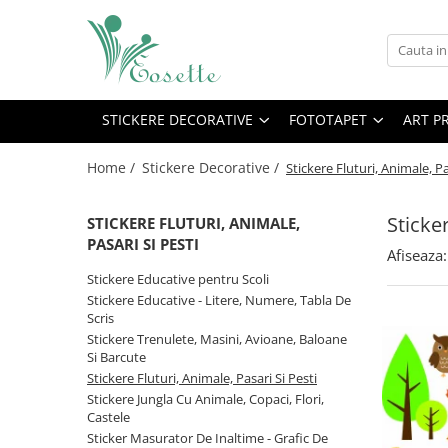
Stickere Decorative
Fototapet
Stickere Educative pentru Scoli
Fototapet Camere Copii
STICKERE DECORATIVE
FOTOTAPET
ART P
Stickere Educative - Litere,
Fototapet Design
Numere, Tabla De Scris
Home /
Stickere Decorative /
Stickere Fluturi, Animale, Pa
Fototapet Floral
Stickere Trenulete, Masini,
Fototapet Natura
Avioane, Baloane Si Barcute
Sticker
STICKERE FLUTURI, ANIMALE,
Fototapet Urban
Stickere Fluturi, Animale, Pasari Si
PASARI SI PESTI
Afiseaza:
Pesti
Stickere Educative pentru Scoli
Stickere Jungla Cu Animale, Copaci,
Stickere Educative - Litere, Numere, Tabla De
Flori, Castele
Scris
Stickere Trenulete, Masini, Avioane, Baloane
Sticker Masurator De Inaltime -
Si Barcute
Grafic De Crestere
Stickere Fluturi, Animale, Pasari Si Pesti
Stickere Desene Animate
Stickere Jungla Cu Animale, Copaci, Flori,
Castele
Stickere 3D
Sticker Masurator De Inaltime - Grafic De