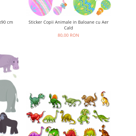
0x90 cm
Sticker Copii Animale in Baloane cu Aer
Cald
80,00 RON