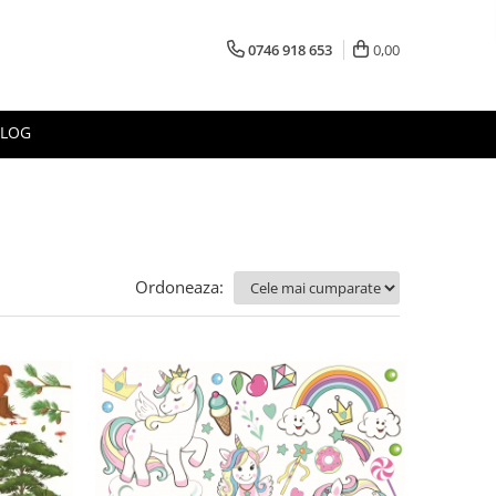
0746 918 653
0,00
BLOG
Ordoneaza: