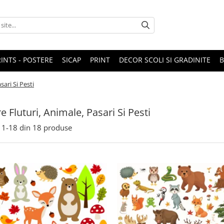
RINTS - POSTERE
SICAP
PRINT
DECOR SCOLI SI GRADINITE
sari Si Pesti
e Fluturi, Animale, Pasari Si Pesti
1-
18
din
18
produse