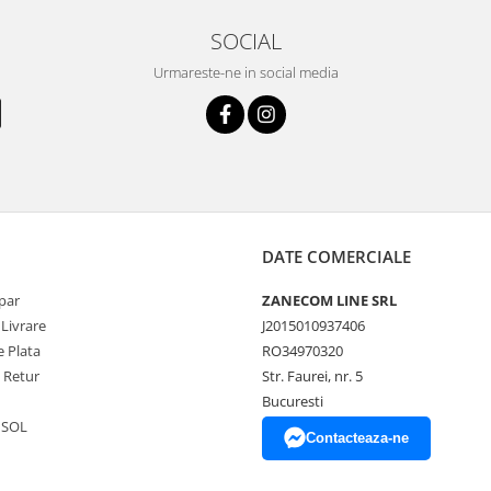
SOCIAL
Urmareste-ne in social media
DATE COMERCIALE
par
ZANECOM LINE SRL
 Livrare
J2015010937406
 Plata
RO34970320
e Retur
Str. Faurei, nr. 5
Bucuresti
 SOL
Contacteaza-ne