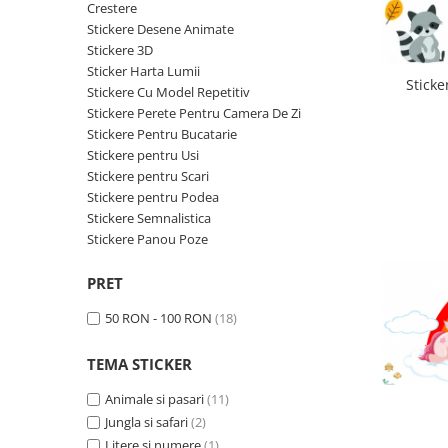
Sticker Harta Lumii
Crestere
Stickere Desene Animate
Stickere Cu Model Repetitiv
Stickere 3D
Stickere Perete Pentru Camera De
Sticker Harta Lumii
Stick
Zi
Stickere Cu Model Repetitiv
Stickere Perete Pentru Camera De Zi
Stickere Pentru Bucatarie
Stickere Pentru Bucatarie
Stickere pentru Usi
Stickere pentru Usi
Stickere pentru Scari
Stickere pentru Scari
Stickere pentru Podea
Stickere pentru Podea
Stickere Semnalistica
Stickere Panou Poze
Stickere Semnalistica
Stickere Panou Poze
PRET
50 RON - 100 RON
(18)
TEMA STICKER
Animale si pasari
(11)
Jungla si safari
(2)
Litere si numere
(1)