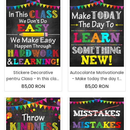
Stickere Decorative
Autocolante Motivationale
pentru Clasa - In this class
- Make today the day to
we don't do easy - 60x90
learn something new! -
85,00 RON
85,00 RON
cm
60x90 cm