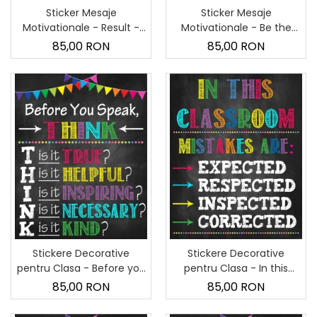
Sticker Mesaje
Sticker Mesaje
Motivationale - Result -
Motivationale - Be the
Choice -60x90 cm
change you want to see in
85,00 RON
85,00 RON
the world - 60x90 cm
Stickere Decorative
Stickere Decorative
pentru Clasa - Before you
pentru Clasa - In this
speak, think - 60x90 cm
classroom - 60x90 cm
85,00 RON
85,00 RON