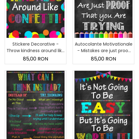
Stickere Decorative -
Autocolante Motivationale
Throw kindness around like
- Mistakes are just proof
confetti! - 60x90 cm
that you are trying -
85,00 RON
85,00 RON
60x90 cm