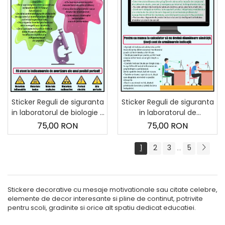
Sticker Reguli de siguranta
Sticker Reguli de siguranta
in laboratorul de biologie -
in laboratorul de
60x90 cm
informatica - 60x90 cm
75,00 RON
75,00 RON
1
2
3
5
...
Stickere decorative cu mesaje motivationale sau citate celebre,
elemente de decor interesante si pline de continut, potrivite
pentru scoli, gradinite si orice alt spatiu dedicat educatiei.