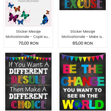
Sticker Mesaje
Sticker Mesaje
Motivationale - Copiii sunt
Motivationale - Make an
ca fluturii - 60x90 cm
effort, not an excuse -
70,00 RON
85,00 RON
60x90 cm