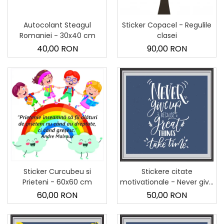
Sticker Harta Lumii
Stickere Cu Model Repetitiv
Autocolant Steagul
Sticker Copacel - Regulile
Stickere Perete Pentru Camera
Romaniei - 30x40 cm
clasei
De Zi
40,00 RON
90,00 RON
Stickere Pentru Bucatarie
Stickere pentru Usi
Stickere pentru Scari
Stickere pentru Podea
Stickere Semnalistica
Stickere Panou Poze
Sticker Curcubeu si
Stickere citate
Prieteni - 60x60 cm
motivationale - Never give
up
60,00 RON
50,00 RON