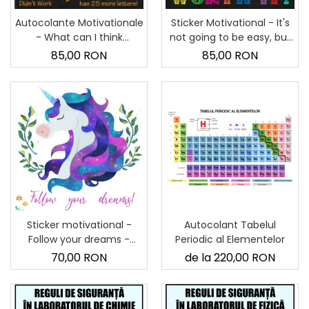
Autocolante Motivationale
Sticker Motivational - It's
- What can I think
not going to be easy, but
instead? - 60x90 cm.
it's going to be worth it! -
85,00 RON
85,00 RON
60x90 cm
Autocolant Tabelul
Sticker motivational -
Periodic al Elementelor
Follow your dreams -
Inorog - 60x60 cm
de la 220,00 RON
70,00 RON