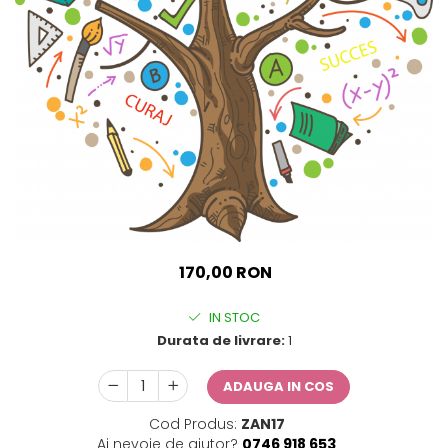
Sticker Harta Lumii
Stickere Cu Model Repetitiv
Stickere Perete Pentru Camera
De Zi
Stickere Pentru Bucatarie
Stickere pentru Usi
Stickere pentru Scari
Stickere pentru Podea
Stickere Semnalistica
170,00 RON
Stickere Panou Poze
IN STOC
Durata de livrare:
1
ADAUGA IN COS
Cod Produs:
ZAN17
Ai nevoie de ajutor?
0746 918 653