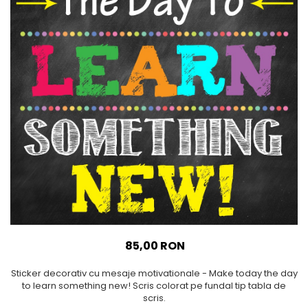
Sticker Harta Lumii
Stickere Cu Model Repetitiv
Stickere Perete Pentru Camera
De Zi
Stickere Pentru Bucatarie
Stickere pentru Usi
Stickere pentru Scari
Stickere pentru Podea
Stickere Semnalistica
Stickere Panou Poze
85,00 RON
Sticker decorativ cu mesaje motivationale - Make today the day
to learn something new! Scris colorat pe fundal tip tabla de
scris.