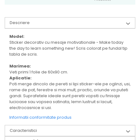
Descriere
Model:
Sticker decorativ cu mesaje motivationale - Make today
the day to learn something new! Scris colorat pe fundal tip
tabla de scris.
Marimea:
Veti primi 1 folie de 60x90 cm.
Aplicatie:
Poti merge dincolo de pereti si lipi sticker-ele pe oglinzi, usi,
rame de pat, ferestre si mai mult, practic, oriunde va puteti
gandi. Suprafetele ideale sunt peretii vopsiti cu finisaje
lucioase sau vopsea satinata, lemn lustruit si lacuit,
electrocasnice si usi.
Informatii conformitate produs
Caracteristici