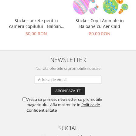
Sticker perete pentru
Sticker Copii Animale in
camera copilului - Baloane
Baloane cu Aer Cald
si avioane peste Munti
60,00 RON
80,00 RON
NEWSLETTER
Nu rata ofertele si promotiile noastre
Vreau sa primesc newsletter cu promotiile
magazinului. Afla mai multe in
Politica de
Confidentialitate
SOCIAL