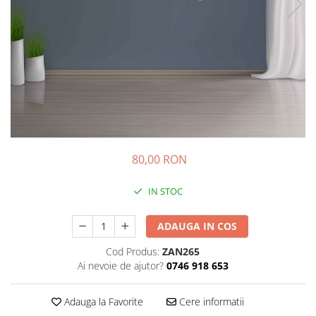
Sticker Harta Lumii
Stickere Cu Model Repetitiv
Stickere Perete Pentru Camera De
Zi
Stickere Pentru Bucatarie
Stickere pentru Usi
Stickere pentru Scari
Stickere pentru Podea
80,00 RON
Stickere Semnalistica
IN STOC
Stickere Panou Poze
ADAUGA IN COS
Cod Produs:
ZAN265
Ai nevoie de ajutor?
0746 918 653
Adauga la Favorite
Cere informatii