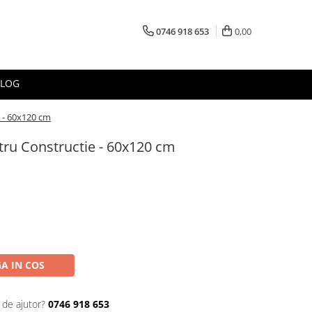
0746 918 653
0,00
BLOG
 - 60x120 cm
tru Constructie - 60x120 cm
A IN COS
 de ajutor?
0746 918 653