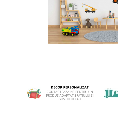
Sticker Harta Lumii
Stickere Cu Model Repetitiv
Stickere Perete Pentru Camera De
Zi
Stickere Pentru Bucatarie
Stickere pentru Usi
Stickere pentru Scari
Stickere pentru Podea
Stickere Semnalistica
Stickere Panou Poze
DECOR PERSONALIZAT
CONTACTEAZA-NE PENTRU UN
PRODUS ADAPTAT SPATIULUI SI
GUSTULUI TAU