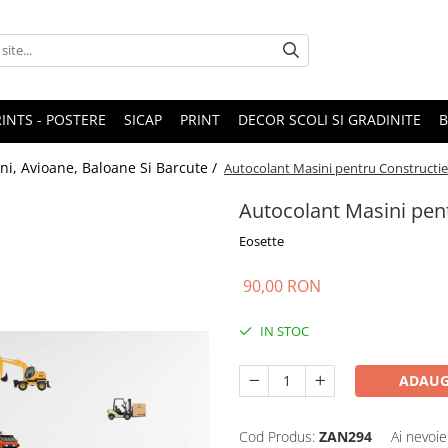
RINTS - POSTERE
SICAP
PRINT
DECOR SCOLI SI GRADINITE
ni, Avioane, Baloane Si Barcute /
Autocolant Masini pentru Constructie
Autocolant Masini pen
Eosette
90,00 RON
IN STOC
ADAUG
Cod Produs:
ZAN294
Ai nevoie