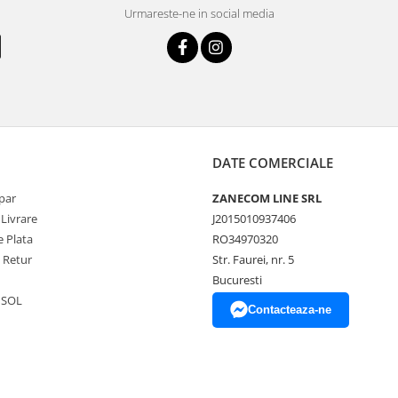
Urmareste-ne in social media
DATE COMERCIALE
par
ZANECOM LINE SRL
 Livrare
J2015010937406
 Plata
RO34970320
e Retur
Str. Faurei, nr. 5
Bucuresti
 SOL
Contacteaza-ne