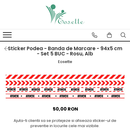
Stickere Decorative
Fototapet
Stickere Educative pentru Scoli
Fototapet Camere Copii
Stickere Educative - Litere,
Fototapet Design
Numere, Tabla De Scris
Sticker Podea - Banda de Marcare - 94x5 cm
Fototapet Floral
- Set 5 BUC - Rosu, Alb
Stickere Trenulete, Masini,
Fototapet Natura
Avioane, Baloane Si Barcute
Eosette
Fototapet Urban
Stickere Fluturi, Animale, Pasari
Si Pesti
Stickere Jungla Cu Animale,
Copaci, Flori, Castele
Sticker Masurator De Inaltime -
Grafic De Crestere
50,00 RON
Stickere Desene Animate
Ajuta-ti clientii sa se protejeze si afiseaza sticker-ul de
Stickere 3D
preventie in locurile cele mai vizibile.