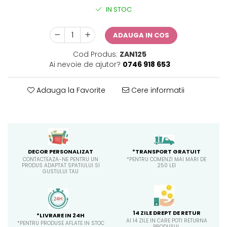
Sticker Harta Lumii
IN STOC
Stickere Cu Model Repetitiv
Stickere Perete Pentru Camera
ADAUGA IN COS
De Zi
Cod Produs:
ZAN125
Stickere Pentru Bucatarie
Ai nevoie de ajutor?
0746 918 653
Stickere pentru Usi
Adauga la Favorite
Cere informatii
Stickere pentru Scari
Stickere pentru Podea
Stickere Semnalistica
Stickere Panou Poze
*TRANSPORT GRATUIT
DECOR PERSONALIZAT
*PENTRU COMENZI MAI MARI DE
CONTACTEAZA-NE PENTRU UN
250 LEI
PRODUS ADAPTAT SPATIULUI SI
GUSTULUI TAU
14 ZILE DREPT DE RETUR
*LIVRARE IN 24H
AI 14 ZILE IN CARE POTI RETURNA
*PENTRU PRODUSE AFLATE IN STOC
PRODUSUL