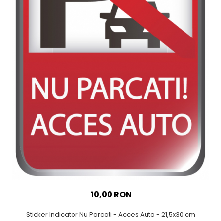
Sticker Harta Lumii
Stickere Cu Model Repetitiv
Stickere Perete Pentru Camera
De Zi
Stickere Pentru Bucatarie
Stickere pentru Usi
Stickere pentru Scari
Stickere pentru Podea
Stickere Semnalistica
Stickere Panou Poze
10,00 RON
Sticker Indicator Nu Parcati - Acces Auto - 21,5x30 cm