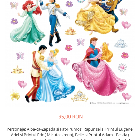
Sticker Harta Lumii
Stickere Cu Model Repetitiv
Stickere Perete Pentru Camera De
Zi
Stickere Pentru Bucatarie
Stickere pentru Usi
Stickere pentru Scari
Stickere pentru Podea
Stickere Semnalistica
Stickere Panou Poze
95,00 RON
Personaje: Alba-ca-Zapada si Fat-Frumos, Rapunzel si Printul Eugene,
Ariel si Printul Eric ( Micuta sirena), Belle si Printul Adam - Bestia (