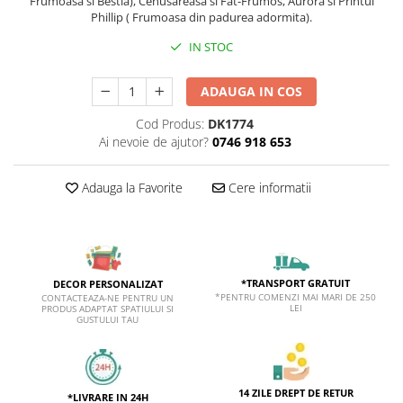
Frumoasa si Bestia), Cenusareasa si Fat-Frumos, Aurora si Printul
Phillip ( Frumoasa din padurea adormita).
IN STOC
ADAUGA IN COS
Cod Produs:
DK1774
Ai nevoie de ajutor?
0746 918 653
Adauga la Favorite
Cere informatii
*TRANSPORT GRATUIT
DECOR PERSONALIZAT
*PENTRU COMENZI MAI MARI DE 250
CONTACTEAZA-NE PENTRU UN
LEI
PRODUS ADAPTAT SPATIULUI SI
GUSTULUI TAU
14 ZILE DREPT DE RETUR
*LIVRARE IN 24H