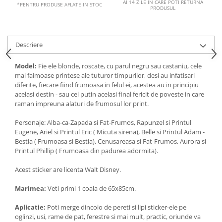
AI 14 ZILE IN CARE POTI RETURNA
*PENTRU PRODUSE AFLATE IN STOC
PRODUSUL
Descriere
Model:
Fie ele blonde, roscate, cu parul negru sau castaniu, cele
mai faimoase printese ale tuturor timpurilor, desi au infatisari
diferite, fiecare fiind frumoasa in felul ei, acestea au in principiu
acelasi destin - sau cel putin acelasi final fericit de poveste in care
raman impreuna alaturi de frumosul lor print.
Personaje: Alba-ca-Zapada si Fat-Frumos, Rapunzel si Printul
Eugene, Ariel si Printul Eric ( Micuta sirena), Belle si Printul Adam -
Bestia ( Frumoasa si Bestia), Cenusareasa si Fat-Frumos, Aurora si
Printul Phillip ( Frumoasa din padurea adormita).
Acest sticker are licenta Walt Disney.
Marimea:
Veti primi 1 coala de 65x85cm
.
Aplicatie:
Poti merge dincolo de pereti si lipi sticker-ele pe
oglinzi, usi, rame de pat, ferestre si mai mult, practic, oriunde va