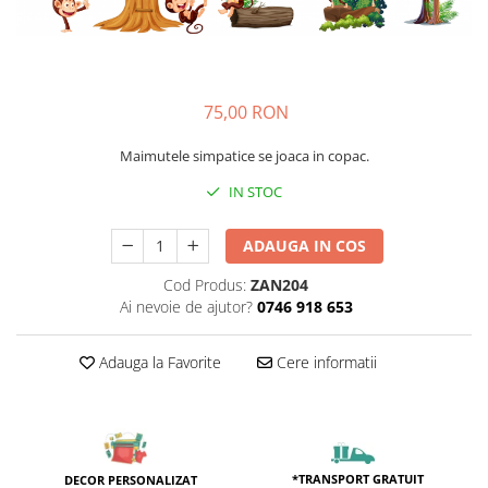
Sticker Harta Lumii
Stickere Cu Model Repetitiv
Stickere Perete Pentru Camera De
Zi
75,00 RON
Stickere Pentru Bucatarie
Maimutele simpatice se joaca in copac.
Stickere pentru Usi
IN STOC
Stickere pentru Scari
Stickere pentru Podea
ADAUGA IN COS
Stickere Semnalistica
Cod Produs:
ZAN204
Stickere Panou Poze
Ai nevoie de ajutor?
0746 918 653
Adauga la Favorite
Cere informatii
*TRANSPORT GRATUIT
DECOR PERSONALIZAT