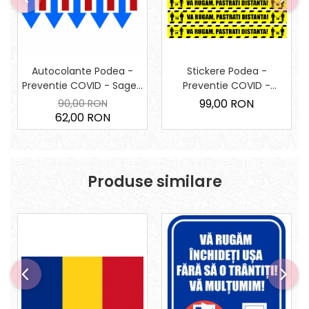
Stickere Podea -
Autocolante Podea -
Preventie COVID -
Preventie COVID - Sageti
Pastrati Distanta - Set 5
traseu - 30x15 cm - Set
99,00 RON
90,00 RON
BUC - 94x10 cm
10 Sageti
62,00 RON
Produse similare