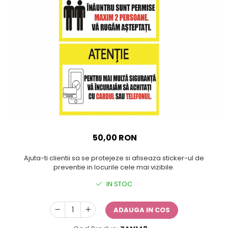
Sticker Harta Lumii
Stickere Cu Model Repetitiv
Stickere Perete Pentru Camera
De Zi
Stickere Pentru Bucatarie
Stickere pentru Usi
Stickere pentru Scari
Stickere pentru Podea
Stickere Semnalistica
50,00 RON
Stickere Panou Poze
Ajuta-ti clientii sa se protejeze si afiseaza sticker-ul de
preventie in locurile cele mai vizibile.
IN STOC
ADAUGA IN COS