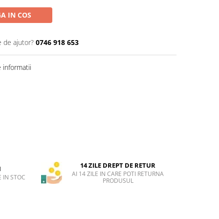
A IN COS
e de ajutor?
0746 918 653
informatii
14 ZILE DREPT DE RETUR
H
AI 14 ZILE IN CARE POTI RETURNA
 IN STOC
PRODUSUL