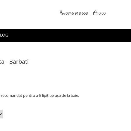
0746 918 653
0,00
BLOG
ta - Barbati
 recomandat pentru a fi lipit pe usa de la baie.