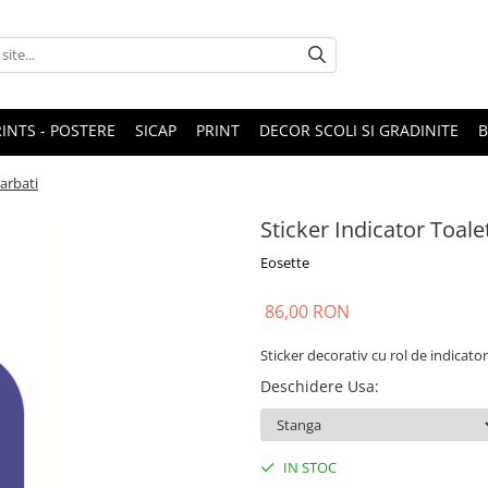
RINTS - POSTERE
SICAP
PRINT
DECOR SCOLI SI GRADINITE
Barbati
Sticker Indicator Toale
Eosette
86,00 RON
Sticker decorativ cu rol de indicator
Deschidere Usa
:
IN STOC