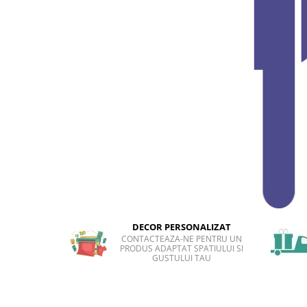
Sticker Harta Lumii
Stickere Cu Model Repetitiv
Stickere Perete Pentru Camera De
Zi
Stickere Pentru Bucatarie
Stickere pentru Usi
Stickere pentru Scari
Stickere pentru Podea
Stickere Semnalistica
Stickere Panou Poze
DECOR PERSONALIZAT
CONTACTEAZA-NE PENTRU UN
PRODUS ADAPTAT SPATIULUI SI
GUSTULUI TAU