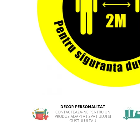
Sticker Harta Lumii
Stickere Cu Model Repetitiv
Stickere Perete Pentru Camera De
Zi
Stickere Pentru Bucatarie
Stickere pentru Usi
Stickere pentru Scari
Stickere pentru Podea
Stickere Semnalistica
Stickere Panou Poze
DECOR PERSONALIZAT
CONTACTEAZA-NE PENTRU UN
PRODUS ADAPTAT SPATIULUI SI
GUSTULUI TAU