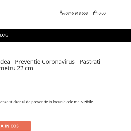
0746 918 653
0,00
BLOG
dea - Preventie Coronavirus - Pastrati
ametru 22 cm
iseaza sticker-ul de preventie in locurile cele mai vizibile.
A IN COS