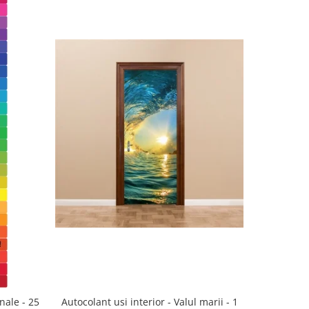
nale - 25
Autocolant usi interior - Valul marii - 1
Sticker p