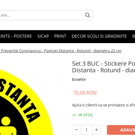
RINTS - POSTERE
SICAP
PRINT
DECOR SCOLI SI GRADINITE
- Preventie Coronavirus - Pastrati Distanta - Rotund - diametru 22 cm
Set 3 BUC - Stickere Po
Distanta - Rotund - di
Eosette
70,00 RON
Ajuta-ti clientii sa se protejeze si af
IN STOC
ADAUG