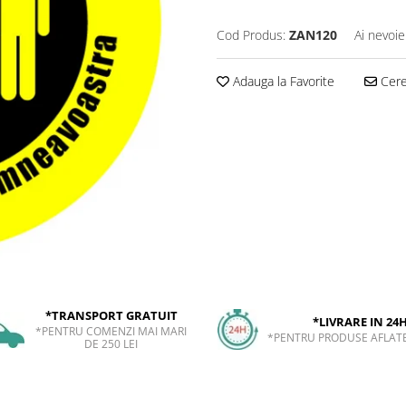
Cod Produs:
ZAN120
Ai nevoie
Adauga la Favorite
Cere 
*TRANSPORT GRATUIT
*LIVRARE IN 24
*PENTRU COMENZI MAI MARI
*PENTRU PRODUSE AFLATE
DE 250 LEI