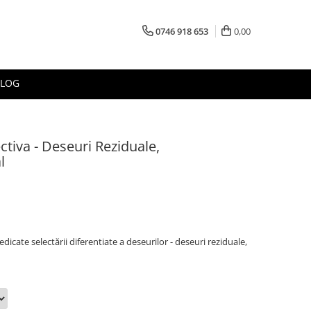
0746 918 653
0,00
BLOG
ctiva - Deseuri Reziduale,
l
dicate selectării diferentiate a deseurilor - deseuri reziduale,