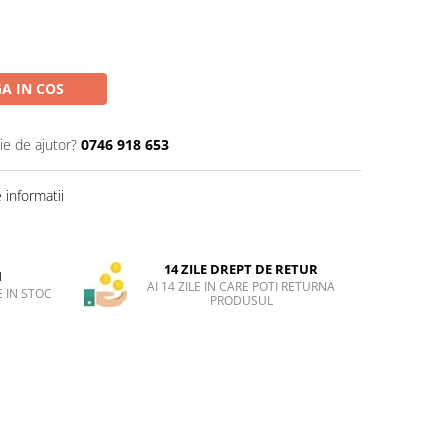
A IN COS
ie de ajutor?
0746 918 653
informatii
14 ZILE DREPT DE RETUR
H
AI 14 ZILE IN CARE POTI RETURNA
 IN STOC
PRODUSUL