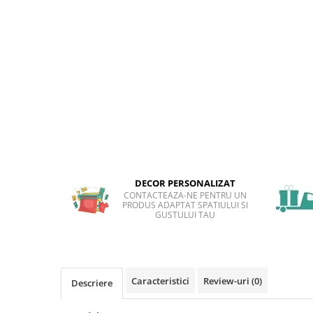
Sticker Harta Lumii
Stickere Cu Model Repetitiv
Stickere Perete Pentru Camera De
Zi
Stickere Pentru Bucatarie
Stickere pentru Usi
Stickere pentru Scari
Stickere pentru Podea
Stickere Semnalistica
DECOR PERSONALIZAT
Stickere Panou Poze
CONTACTEAZA-NE PENTRU UN
PRODUS ADAPTAT SPATIULUI SI
GUSTULUI TAU
Caracteristici
Review-uri
(0)
Descriere