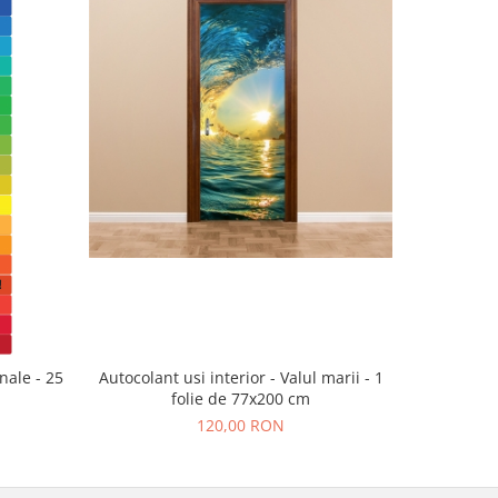
nale - 25
Autocolant usi interior - Valul marii - 1
Sticker p
folie de 77x200 cm
120,00 RON