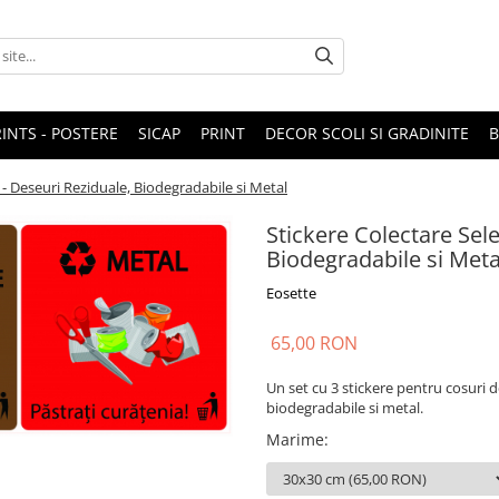
RINTS - POSTERE
SICAP
PRINT
DECOR SCOLI SI GRADINITE
 - Deseuri Reziduale, Biodegradabile si Metal
Stickere Colectare Sele
Biodegradabile si Meta
Eosette
65,00 RON
Un set cu 3 stickere pentru cosuri de
biodegradabile si metal.
Marime
: