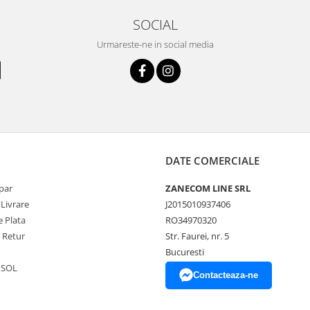
SOCIAL
Urmareste-ne in social media
DATE COMERCIALE
par
ZANECOM LINE SRL
 Livrare
J2015010937406
 Plata
RO34970320
e Retur
Str. Faurei, nr. 5
Bucuresti
 SOL
Contacteaza-ne