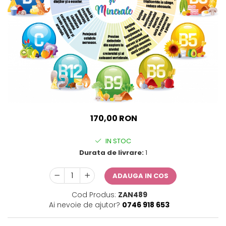
Sticker Harta Lumii
Stickere Cu Model Repetitiv
Stickere Perete Pentru Camera
De Zi
Stickere Pentru Bucatarie
Stickere pentru Usi
Stickere pentru Scari
Stickere pentru Podea
170,00 RON
Stickere Semnalistica
Stickere Panou Poze
IN STOC
Durata de livrare:
1
ADAUGA IN COS
Cod Produs:
ZAN489
Ai nevoie de ajutor?
0746 918 653