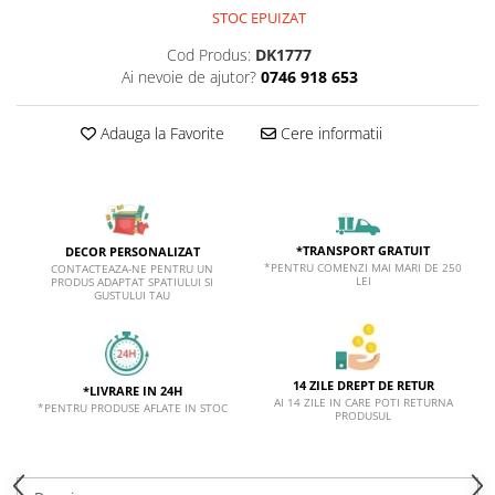
STOC EPUIZAT
Cod Produs:
DK1777
Ai nevoie de ajutor?
0746 918 653
Adauga la Favorite
Cere informatii
*TRANSPORT GRATUIT
DECOR PERSONALIZAT
*PENTRU COMENZI MAI MARI DE 250
CONTACTEAZA-NE PENTRU UN
LEI
PRODUS ADAPTAT SPATIULUI SI
GUSTULUI TAU
14 ZILE DREPT DE RETUR
*LIVRARE IN 24H
AI 14 ZILE IN CARE POTI RETURNA
*PENTRU PRODUSE AFLATE IN STOC
PRODUSUL