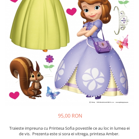
Sticker Harta Lumii
Stickere Cu Model Repetitiv
Stickere Perete Pentru Camera De
Zi
Stickere Pentru Bucatarie
Stickere pentru Usi
Stickere pentru Scari
Stickere pentru Podea
Stickere Semnalistica
Stickere Panou Poze
95,00 RON
Traieste impreuna cu Printesa Sofia povestile ce au loc in lumea ei
de vis. Prezenta este si sora ei vitrega, printesa Amber.