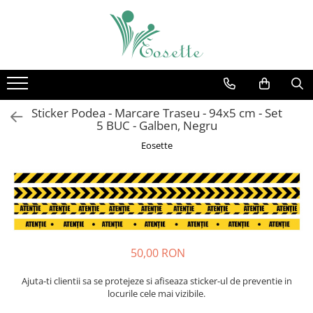
Stickere Decorative
Fototapet
Stickere Educative pentru Scoli
Fototapet Camere Copii
Stickere Educative - Litere,
Fototapet Design
Numere, Tabla De Scris
Sticker Podea - Marcare Traseu - 94x5 cm - Set
Fototapet Floral
5 BUC - Galben, Negru
Stickere Trenulete, Masini,
Fototapet Natura
Eosette
Avioane, Baloane Si Barcute
Fototapet Urban
Stickere Fluturi, Animale, Pasari Si
Pesti
Stickere Jungla Cu Animale, Copaci,
Flori, Castele
Sticker Masurator De Inaltime -
50,00 RON
Grafic De Crestere
Stickere Desene Animate
Ajuta-ti clientii sa se protejeze si afiseaza sticker-ul de preventie in
locurile cele mai vizibile.
Stickere 3D