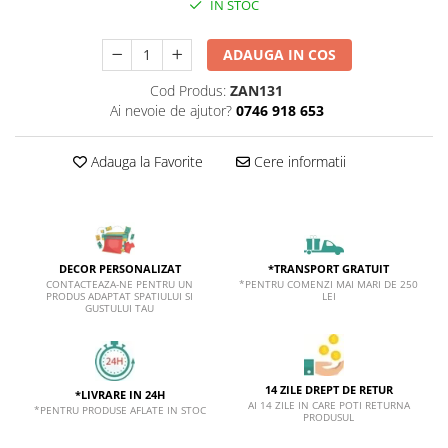
IN STOC
Sticker Harta Lumii
Stickere Cu Model Repetitiv
ADAUGA IN COS
Stickere Perete Pentru Camera De
Zi
Cod Produs:
ZAN131
Ai nevoie de ajutor?
0746 918 653
Stickere Pentru Bucatarie
Stickere pentru Usi
Adauga la Favorite
Cere informatii
Stickere pentru Scari
Stickere pentru Podea
Stickere Semnalistica
*TRANSPORT GRATUIT
DECOR PERSONALIZAT
Stickere Panou Poze
*PENTRU COMENZI MAI MARI DE 250
CONTACTEAZA-NE PENTRU UN
LEI
PRODUS ADAPTAT SPATIULUI SI
GUSTULUI TAU
14 ZILE DREPT DE RETUR
*LIVRARE IN 24H
AI 14 ZILE IN CARE POTI RETURNA
*PENTRU PRODUSE AFLATE IN STOC
PRODUSUL