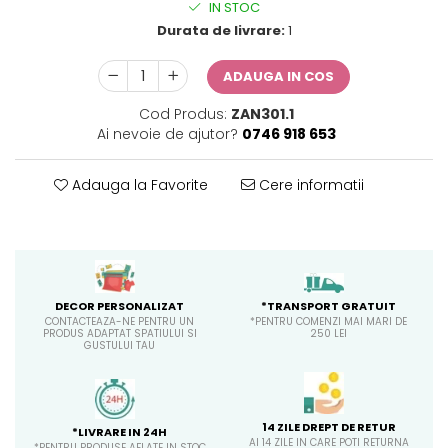
IN STOC
Durata de livrare:
1
ADAUGA IN COS
Cod Produs:
ZAN301.1
Ai nevoie de ajutor?
0746 918 653
Adauga la Favorite
Cere informatii
*TRANSPORT GRATUIT
DECOR PERSONALIZAT
*PENTRU COMENZI MAI MARI DE
CONTACTEAZA-NE PENTRU UN
250 LEI
PRODUS ADAPTAT SPATIULUI SI
GUSTULUI TAU
14 ZILE DREPT DE RETUR
*LIVRARE IN 24H
AI 14 ZILE IN CARE POTI RETURNA
*PENTRU PRODUSE AFLATE IN STOC