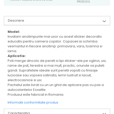
PRODUSUL
Descriere
Model:
Invatam anotimpurile mai usor cu acest sticker decorativ
educativ pentru camera copiilor. Copaceii isi schimba
vesmantul in fiecare anotimp: primavara, vara, toamna si
iarna.
Aplicatie:
Poti merge dincolo de pereti si lipi sticker-ele pe oglinzi, usi,
rame de pat, ferestre si mai mult, practic, oriunde va puteti
gandi. Suprafetele ideale sunt peretii vopsiti cu finisaje
lucioase sau vopsea satinata, lemn lustruit si lacuit,
electrocasnice si usi.
Pachetul este livrat cu un un ghid de aplicare pas cu pas a
autocolantelor Eosette.
Produsul este fabricat in Romania.
Informatii conformitate produs
Caracteristici