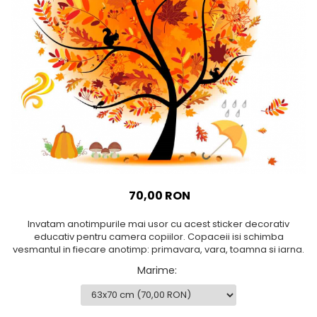
Sticker Harta Lumii
Stickere Cu Model Repetitiv
Stickere Perete Pentru Camera
De Zi
Stickere Pentru Bucatarie
Stickere pentru Usi
Stickere pentru Scari
Stickere pentru Podea
Stickere Semnalistica
70,00 RON
Stickere Panou Poze
Invatam anotimpurile mai usor cu acest sticker decorativ
educativ pentru camera copiilor. Copaceii isi schimba
vesmantul in fiecare anotimp: primavara, vara, toamna si iarna.
Marime
: