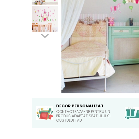
Sticker Harta Lumii
Stickere Cu Model Repetitiv
Stickere Perete Pentru Camera
De Zi
Stickere Pentru Bucatarie
Stickere pentru Usi
Stickere pentru Scari
Stickere pentru Podea
Stickere Semnalistica
Stickere Panou Poze
DECOR PERSONALIZAT
CONTACTEAZA-NE PENTRU UN
PRODUS ADAPTAT SPATIULUI SI
GUSTULUI TAU