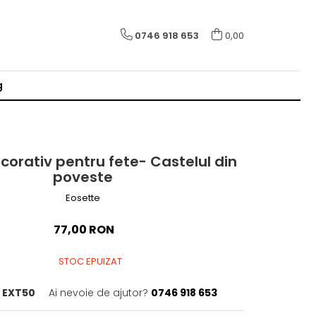
0746 918 653
0,00
g
ecorativ pentru fete- Castelul din
poveste
Eosette
77,00 RON
STOC EPUIZAT
EXT50
Ai nevoie de ajutor?
0746 918 653