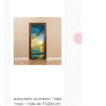
Autocolant usi interior - Valul
Sticker pentru Sali 
marii - 1 folie de 77x200 cm
Regulile cla