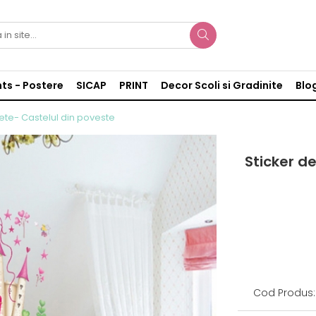
nts - Postere
SICAP
PRINT
Decor Scoli si Gradinite
Blo
fete- Castelul din poveste
Sticker d
Cod Produs: