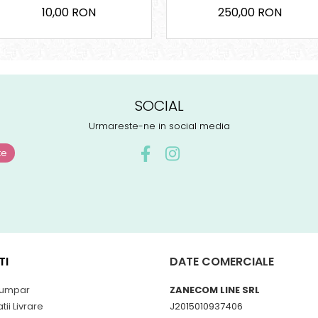
10x100 cm
10,00 RON
250,00 RON
SOCIAL
Urmareste-ne in social media
TI
DATE COMERCIALE
umpar
ZANECOM LINE SRL
tii Livrare
J2015010937406