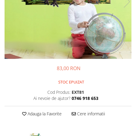
Sticker Harta Lumii
Stickere Cu Model Repetitiv
Stickere Perete Pentru Camera De
Zi
Stickere Pentru Bucatarie
Stickere pentru Usi
Stickere pentru Scari
Stickere pentru Podea
83,00 RON
Stickere Semnalistica
STOC EPUIZAT
Stickere Panou Poze
Cod Produs:
EXT81
Ai nevoie de ajutor?
0746 918 653
Adauga la Favorite
Cere informatii