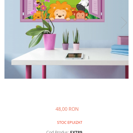
Sticker Harta Lumii
Stickere Cu Model Repetitiv
Stickere Perete Pentru Camera De
Zi
Stickere Pentru Bucatarie
Stickere pentru Usi
Stickere pentru Scari
Stickere pentru Podea
Stickere Semnalistica
Stickere Panou Poze
48,00 RON
STOC EPUIZAT
Cod Produs:
EXT89