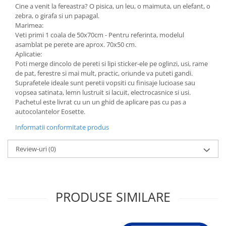
Cine a venit la fereastra? O pisica, un leu, o maimuta, un elefant, o
zebra, o girafa si un papagal.
Marimea:
Veti primi 1 coala de 50x70cm - Pentru referinta, modelul
asamblat pe perete are aprox. 70x50 cm
.
Aplicatie:
Poti merge dincolo de pereti si lipi sticker-ele pe oglinzi, usi, rame
de pat, ferestre si mai mult, practic, oriunde va puteti gandi.
Suprafetele ideale sunt peretii vopsiti cu finisaje lucioase sau
vopsea satinata, lemn lustruit si lacuit, electrocasnice si usi.
Pachetul este livrat cu un un ghid de aplicare pas cu pas a
autocolantelor Eosette.
Informatii conformitate produs
Review-uri
(0)
PRODUSE SIMILARE