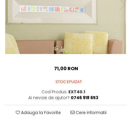
Sticker Harta Lumii
Stickere Cu Model Repetitiv
Stickere Perete Pentru Camera
De Zi
Stickere Pentru Bucatarie
Stickere pentru Usi
Stickere pentru Scari
Stickere pentru Podea
71,00 RON
Stickere Semnalistica
Stickere Panou Poze
STOC EPUIZAT
Cod Produs:
EXT40.1
Ai nevoie de ajutor?
0746 918 653
Adauga la Favorite
Cere informatii