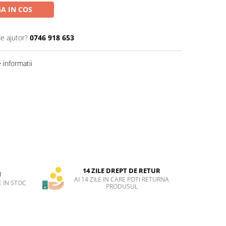
A IN COS
de ajutor?
0746 918 653
informatii
14 ZILE DREPT DE RETUR
H
AI 14 ZILE IN CARE POTI RETURNA
 IN STOC
PRODUSUL