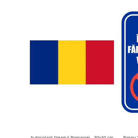
Autocolant Steagul Romaniei - 30x40 cm
Panou 