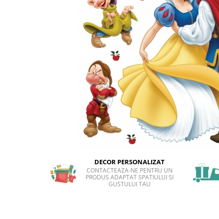
Sticker Harta Lumii
Stickere Cu Model Repetitiv
Stickere Perete Pentru Camera De
Zi
Stickere Pentru Bucatarie
Stickere pentru Usi
Stickere pentru Scari
Stickere pentru Podea
Stickere Semnalistica
Stickere Panou Poze
DECOR PERSONALIZAT
CONTACTEAZA-NE PENTRU UN
PRODUS ADAPTAT SPATIULUI SI
GUSTULUI TAU