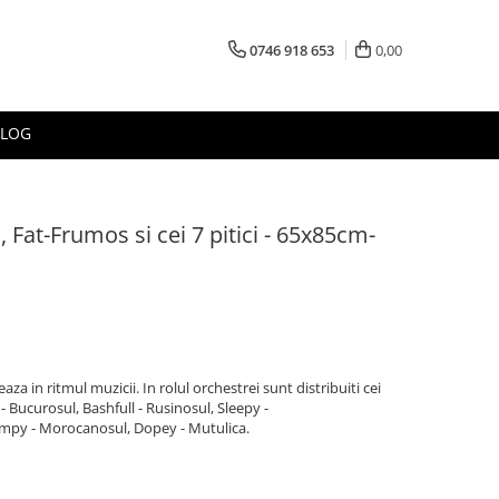
0746 918 653
0,00
BLOG
 Fat-Frumos si cei 7 pitici - 65x85cm-
a in ritmul muzicii. In rolul orchestrei sunt distribuiti cei
 - Bucurosul, Bashfull - Rusinosul, Sleepy -
mpy - Morocanosul, Dopey - Mutulica.