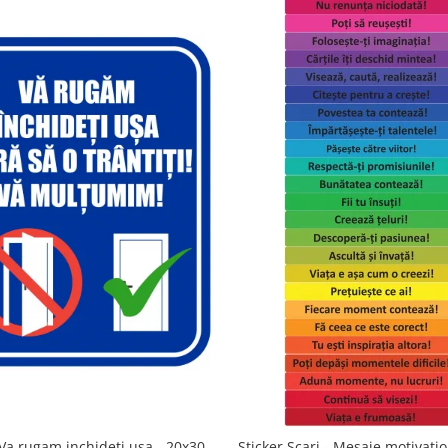
Va rugam inchideti usa - 20x30
Sticker Scari - Mesaje motivatio