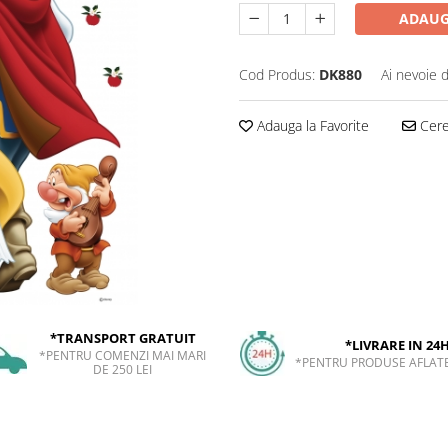
ADAUG
Cod Produs:
DK880
Ai nevoie 
Adauga la Favorite
Cere 
*TRANSPORT GRATUIT
*LIVRARE IN 24
*PENTRU COMENZI MAI MARI
*PENTRU PRODUSE AFLATE
DE 250 LEI