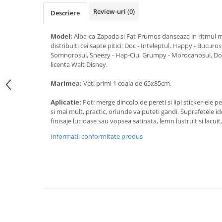
Review-uri
(0)
Descriere
Model:
Alba-ca-Zapada si Fat-Frumos danseaza in ritmul muz
distribuiti cei sapte pitici: Doc - Inteleptul, Happy - Bucuros
Somnorosul, Sneezy - Hap-Ciu, Grumpy - Morocanosul, Dope
licenta Walt Disney.
Marimea:
Veti primi 1 coala de 65x85cm
.
Aplicatie:
Poti merge dincolo de pereti si lipi sticker-ele pe
si mai mult, practic, oriunde va puteti gandi. Suprafetele id
finisaje lucioase sau vopsea satinata, lemn lustruit si lacuit,
Informatii conformitate produs