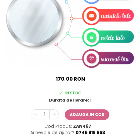
Sticker Harta Lumii
Stickere Cu Model Repetitiv
Stickere Perete Pentru Camera
De Zi
Stickere Pentru Bucatarie
Stickere pentru Usi
Stickere pentru Scari
Stickere pentru Podea
Stickere Semnalistica
170,00 RON
Stickere Panou Poze
IN STOC
Durata de livrare:
1
ADAUGA IN COS
Cod Produs:
ZAN467
Ai nevoie de ajutor?
0746 918 653