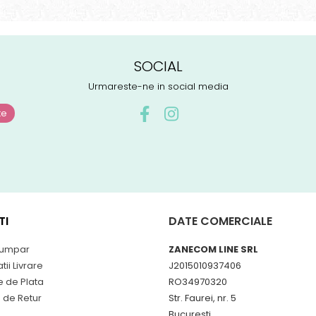
SOCIAL
Urmareste-ne in social media
TI
DATE COMERCIALE
umpar
ZANECOM LINE SRL
tii Livrare
J2015010937406
 de Plata
RO34970320
a de Retur
Str. Faurei, nr. 5
Bucuresti