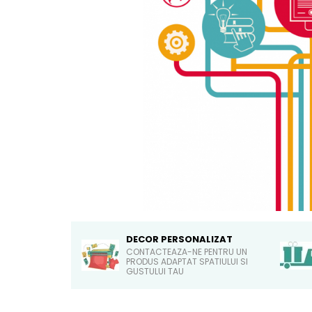
Sticker Harta Lumii
Stickere Cu Model Repetitiv
Stickere Perete Pentru Camera
De Zi
Stickere Pentru Bucatarie
Stickere pentru Usi
Stickere pentru Scari
Stickere pentru Podea
Stickere Semnalistica
Stickere Panou Poze
DECOR PERSONALIZAT
CONTACTEAZA-NE PENTRU UN
PRODUS ADAPTAT SPATIULUI SI
GUSTULUI TAU