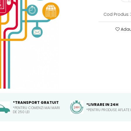
Cod Produs:
Adau
*TRANSPORT GRATUIT
*LIVRARE IN 24H
*PENTRU COMENZI MAI MARI
*PENTRU PRODUSE AFLATE 
DE 250 LEI