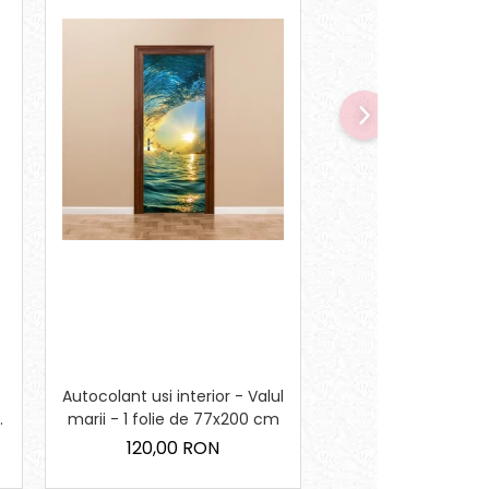
Autocolant usi interior - Valul
Sticker pentru Sali 
marii - 1 folie de 77x200 cm
Regulile cla
120,00 RON
90,00 RO