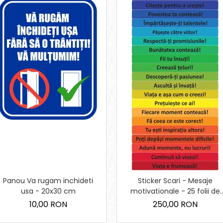
Panou Va rugam inchideti
Sticker Scari - Mesaje
usa - 20x30 cm
motivationale - 25 folii de
10x100 cm
10,00 RON
250,00 RON