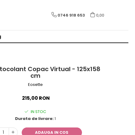
0746 918 653
0,00
g
ocolant Copac Virtual - 125x158
cm
Eosette
215,00 RON
IN STOC
Durata de livrare:
1
ADAUGA IN COS