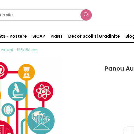
nts - Postere
SICAP
PRINT
Decor Scoli si Gradinite
Blo
irtual - 125x158 cm
Panou Aut