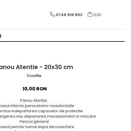
0746 918 653
0,00
g
anou Atentie - 20x30 cm
Eosette
10,00 RON
Panou Atentie:
cesul interzis persoanelor neautorizate
terzisa indepartarea capacelor de protectie
a ungerea sau depanarea mecanismelor in miscare
Pericol general
cesul permis numai dupa deconectare