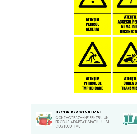
Sticker Harta Lumii
Stickere Cu Model Repetitiv
Stickere Perete Pentru Camera
De Zi
Stickere Pentru Bucatarie
Stickere pentru Usi
Stickere pentru Scari
Stickere pentru Podea
Stickere Semnalistica
Stickere Panou Poze
DECOR PERSONALIZAT
CONTACTEAZA-NE PENTRU UN
PRODUS ADAPTAT SPATIULUI SI
GUSTULUI TAU