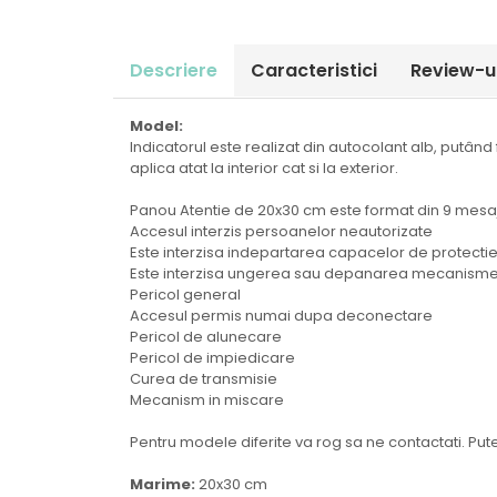
Descriere
Caracteristici
Review-u
Model:
Indicatorul este realizat din autocolant alb, putând f
aplica atat la interior cat si la exterior.
Panou Atentie de 20x30 cm este format din 9 mesa
Accesul interzis persoanelor neautorizate
Este interzisa indepartarea capacelor de protecti
Este interzisa ungerea sau depanarea mecanismel
Pericol general
Accesul permis numai dupa deconectare
Pericol de alunecare
Pericol de impiedicare
Curea de transmisie
Mecanism in miscare
Pentru modele diferite va rog sa ne contactati. Pu
Marime:
20x30 cm