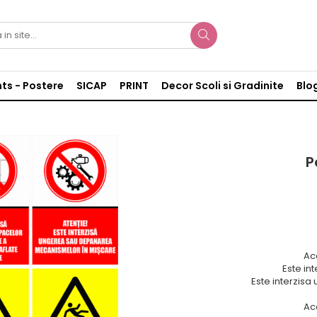
nts - Postere
SICAP
PRINT
Decor Scoli si Gradinite
Blo
m
P
Ac
Este in
Este interzis
Ac