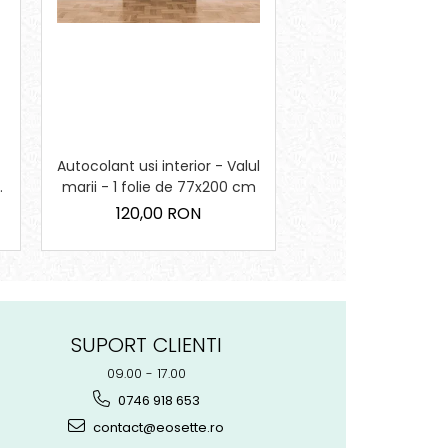
Autocolant usi interior - Valul
Sticker pentru Sali 
marii - 1 folie de 77x200 cm
Regulile cla
120,00 RON
90,00 RO
SUPORT CLIENTI
09.00 - 17.00
0746 918 653
contact@eosette.ro