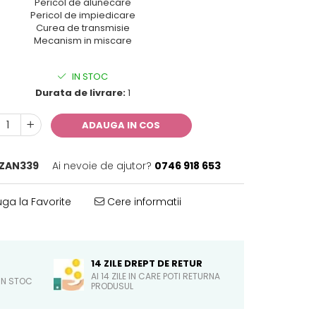
Pericol de alunecare
Pericol de impiedicare
Curea de transmisie
Mecanism in miscare
IN STOC
Durata de livrare:
1
ADAUGA IN COS
ZAN339
Ai nevoie de ajutor?
0746 918 653
ga la Favorite
Cere informatii
14 ZILE DREPT DE RETUR
AI 14 ZILE IN CARE POTI RETURNA
IN STOC
PRODUSUL