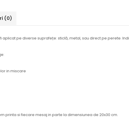
ri
(0)
i aplicat pe diverse suprafețe: sticlă, metal, sau direct pe perete. Indi
je:
e
or in miscare
tem printa si fiecare mesaj in parte la dimensiunea de 20x30 cm.