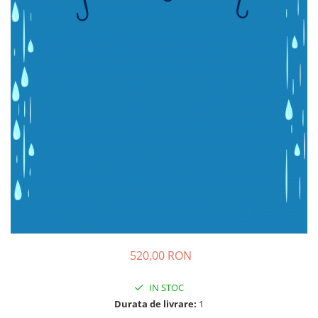
Sticker Harta Lumii
Stickere Cu Model Repetitiv
Stickere Perete Pentru Camera De
Zi
Stickere Pentru Bucatarie
Stickere pentru Usi
Stickere pentru Scari
Stickere pentru Podea
Stickere Semnalistica
Stickere Panou Poze
520,00 RON
IN STOC
Durata de livrare:
1