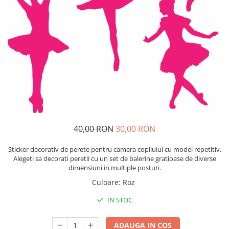
Sticker Harta Lumii
Stickere Cu Model Repetitiv
Stickere Perete Pentru Camera De
Zi
Stickere Pentru Bucatarie
Stickere pentru Usi
Stickere pentru Scari
Stickere pentru Podea
Stickere Semnalistica
40,00 RON
30,00 RON
Stickere Panou Poze
Sticker decorativ de perete pentru camera copilului cu model repetitiv.
Alegeti sa decorati peretii cu un set de balerine gratioase de diverse
dimensiuni in multiple posturi.
Culoare
:
Roz
IN STOC
ADAUGA IN COS