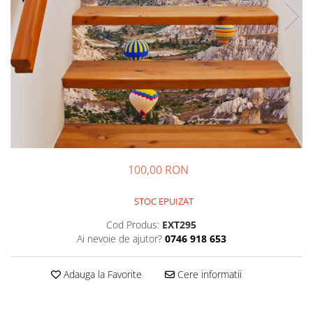
Sticker Harta Lumii
Stickere Cu Model Repetitiv
Stickere Perete Pentru Camera De
Zi
Stickere Pentru Bucatarie
Stickere pentru Usi
Stickere pentru Scari
Stickere pentru Podea
100,00 RON
Stickere Semnalistica
Stickere Panou Poze
STOC EPUIZAT
Cod Produs:
EXT295
Ai nevoie de ajutor?
0746 918 653
Adauga la Favorite
Cere informatii