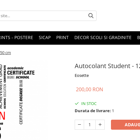
RINTS - POSTERE
SICAP
PRINT
DECOR SCOLI SI GRADINITE
150 cm
Autocolant Student - 
Eosette
200,00 RON
IN STOC
Durata de livrare:
1
ADAUG