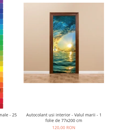
nale - 25
Autocolant usi interior - Valul marii - 1
Sticker p
folie de 77x200 cm
120,00 RON