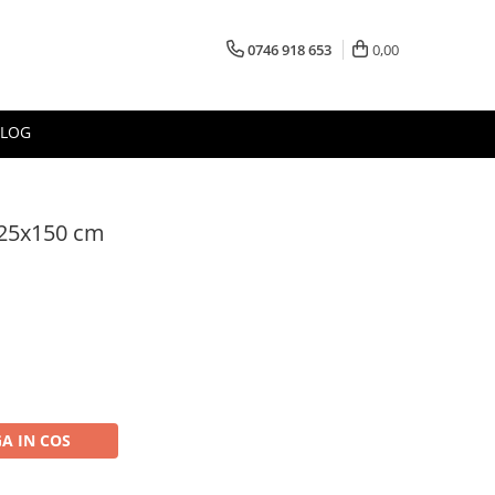
0746 918 653
0,00
BLOG
125x150 cm
A IN COS