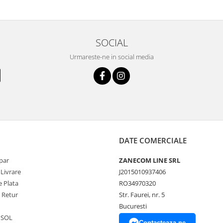
SOCIAL
Urmareste-ne in social media
DATE COMERCIALE
par
ZANECOM LINE SRL
 Livrare
J2015010937406
 Plata
RO34970320
e Retur
Str. Faurei, nr. 5
Bucuresti
 SOL
Contacteaza-ne