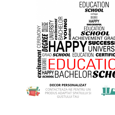
Sticker Harta Lumii
Stickere Cu Model Repetitiv
Stickere Perete Pentru Camera De
Zi
Stickere Pentru Bucatarie
Stickere pentru Usi
Stickere pentru Scari
Stickere pentru Podea
Stickere Semnalistica
Stickere Panou Poze
DECOR PERSONALIZAT
CONTACTEAZA-NE PENTRU UN
PRODUS ADAPTAT SPATIULUI SI
GUSTULUI TAU