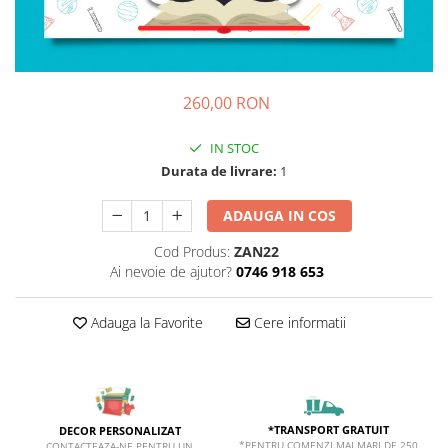
Sticker Harta Lumii
Stickere Cu Model Repetitiv
Stickere Perete Pentru Camera De
Zi
260,00 RON
Stickere Pentru Bucatarie
IN STOC
Stickere pentru Usi
Durata de livrare:
1
Stickere pentru Scari
Stickere pentru Podea
ADAUGA IN COS
Stickere Semnalistica
Cod Produs:
ZAN22
Ai nevoie de ajutor?
0746 918 653
Stickere Panou Poze
Adauga la Favorite
Cere informatii
*TRANSPORT GRATUIT
DECOR PERSONALIZAT
*PENTRU COMENZI MAI MARI DE 250
CONTACTEAZA-NE PENTRU UN