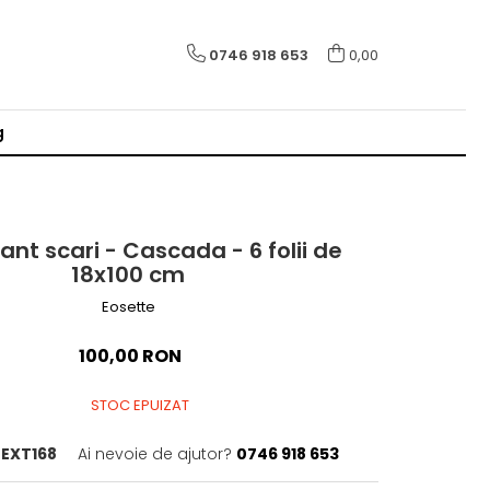
0746 918 653
0,00
g
ant scari - Cascada - 6 folii de
18x100 cm
Eosette
100,00 RON
STOC EPUIZAT
EXT168
Ai nevoie de ajutor?
0746 918 653