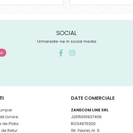
SOCIAL
Urmareste-ne in social media
TI
DATE COMERCIALE
umpar
ZANECOM LINE SRL
tii Livrare
J2015010937406
 de Plata
RO34970320
a de Retur
Str. Faurei, nr. 5