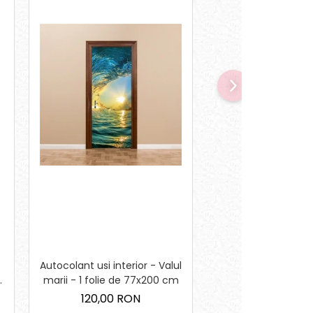
Autocolant usi interior - Valul
Sticker pentru Sali 
marii - 1 folie de 77x200 cm
Regulile cla
120,00 RON
90,00 RO