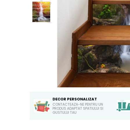
Sticker Harta Lumii
Stickere Cu Model Repetitiv
Stickere Perete Pentru Camera
De Zi
Stickere Pentru Bucatarie
Stickere pentru Usi
Stickere pentru Scari
Stickere pentru Podea
Stickere Semnalistica
Stickere Panou Poze
DECOR PERSONALIZAT
CONTACTEAZA-NE PENTRU UN
PRODUS ADAPTAT SPATIULUI SI
GUSTULUI TAU