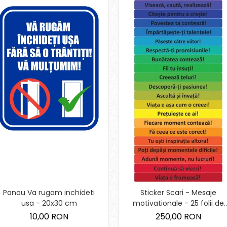
Panou Va rugam inchideti
Sticker Scari - Mesaje
usa - 20x30 cm
motivationale - 25 folii de
10x100 cm
10,00 RON
250,00 RON