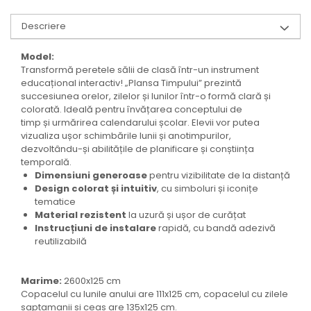
Descriere
Model:
Transformă peretele sălii de clasă într-un instrument
educațional interactiv! „Plansa Timpului” prezintă
succesiunea orelor, zilelor și lunilor într-o formă clară și
colorată. Ideală pentru învățarea conceptului de
timp și urmărirea calendarului școlar. Elevii vor putea
vizualiza ușor schimbările lunii și anotimpurilor,
dezvoltându-și abilitățile de planificare și conștiința
temporală.
Dimensiuni generoase
pentru vizibilitate de la distanță
Design colorat și intuitiv
, cu simboluri și iconițe
tematice
Material rezistent
la uzură și ușor de curățat
Instrucțiuni de instalare
rapidă, cu bandă adezivă
reutilizabilă
Marime:
2600x125 cm
Copacelul cu lunile anului are 111x125 cm, copacelul cu zilele
saptamanii si ceas are 135x125 cm.