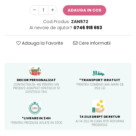
Sticker Harta Lumii
ADAUGA IN COS
Stickere Cu Model Repetitiv
Stickere Perete Pentru Camera
Cod Produs:
ZAN572
De Zi
Ai nevoie de ajutor?
0746 918 653
Stickere Pentru Bucatarie
Adauga la Favorite
Cere informatii
Stickere pentru Usi
Stickere pentru Scari
Stickere pentru Podea
Stickere Semnalistica
*TRANSPORT GRATUIT
DECOR PERSONALIZAT
Stickere Panou Poze
*PENTRU COMENZI MAI MARI DE
CONTACTEAZA-NE PENTRU UN
250 LEI
PRODUS ADAPTAT SPATIULUI SI
GUSTULUI TAU
14 ZILE DREPT DE RETUR
*LIVRARE IN 24H
AI 14 ZILE IN CARE POTI RETURNA
*PENTRU PRODUSE AFLATE IN STOC
PRODUSUL