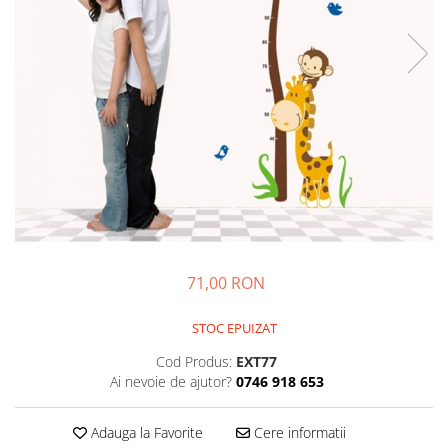
Sticker Harta Lumii
Stickere Cu Model Repetitiv
Stickere Perete Pentru Camera De
Zi
Stickere Pentru Bucatarie
Stickere pentru Usi
Stickere pentru Scari
Stickere pentru Podea
Stickere Semnalistica
Stickere Panou Poze
71,00 RON
STOC EPUIZAT
Cod Produs:
EXT77
Ai nevoie de ajutor?
0746 918 653
Adauga la Favorite
Cere informatii