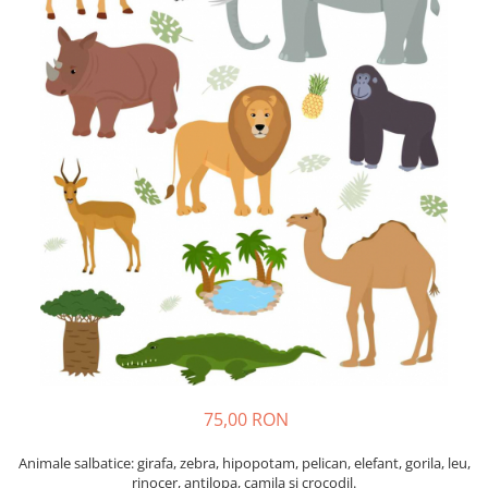
Sticker Harta Lumii
Stickere Cu Model Repetitiv
Stickere Perete Pentru Camera De
Zi
Stickere Pentru Bucatarie
Stickere pentru Usi
Stickere pentru Scari
Stickere pentru Podea
Stickere Semnalistica
Stickere Panou Poze
75,00 RON
Animale salbatice: girafa, zebra, hipopotam, pelican, elefant, gorila, leu,
rinocer, antilopa, camila si crocodil.