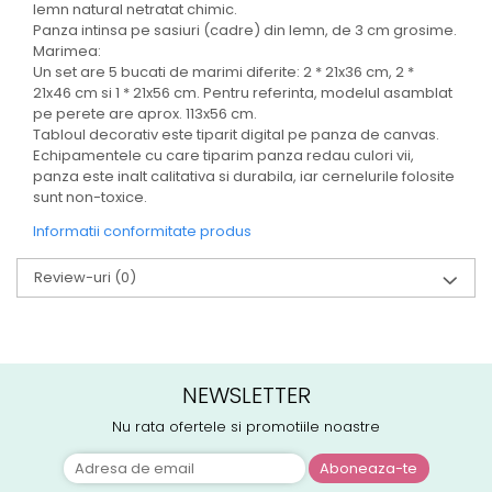
lemn natural netratat chimic.
Panza intinsa pe sasiuri (cadre) din lemn, de 3 cm grosime.
Marimea:
Un set are 5 bucati de marimi diferite: 2 * 21x36 cm, 2 *
21x46 cm si 1 * 21x56 cm. Pentru referinta, modelul asamblat
pe perete are aprox. 113x56 cm.
Tabloul decorativ este tiparit digital pe panza de canvas.
Echipamentele cu care tiparim panza redau culori vii,
panza este inalt calitativa si durabila, iar cernelurile folosite
sunt non-toxice.
Informatii conformitate produs
Review-uri
(0)
NEWSLETTER
Nu rata ofertele si promotiile noastre