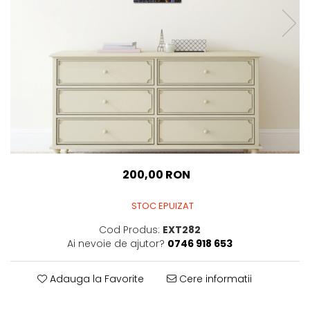
Sticker Harta Lumii
Stickere Cu Model Repetitiv
Stickere Perete Pentru Camera
De Zi
Stickere Pentru Bucatarie
Stickere pentru Usi
Stickere pentru Scari
Stickere pentru Podea
Stickere Semnalistica
200,00 RON
Stickere Panou Poze
STOC EPUIZAT
Cod Produs:
EXT282
Ai nevoie de ajutor?
0746 918 653
Adauga la Favorite
Cere informatii