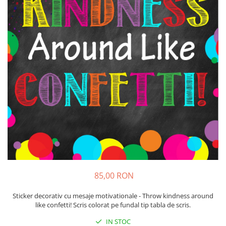
Sticker Harta Lumii
Stickere Cu Model Repetitiv
Stickere Perete Pentru Camera De
Zi
Stickere Pentru Bucatarie
Stickere pentru Usi
Stickere pentru Scari
Stickere pentru Podea
Stickere Semnalistica
Stickere Panou Poze
85,00 RON
Sticker decorativ cu mesaje motivationale - Throw kindness around
like confetti! Scris colorat pe fundal tip tabla de scris.
IN STOC