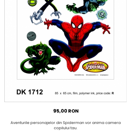
Sticker Harta Lumii
Stickere Cu Model Repetitiv
Stickere Perete Pentru Camera
De Zi
Stickere Pentru Bucatarie
Stickere pentru Usi
Stickere pentru Scari
Stickere pentru Podea
Stickere Semnalistica
Stickere Panou Poze
95,00 RON
Aventurile personajelor din Spiderman vor anima camera
copilului tau.