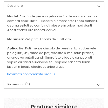
Descriere
Model:
Aventurile personajelor din Spiderman vor anima
camera copilului tau. Fiecare element este repozitionabil,
deci nu ezitati sa combinati piesele in orice mod doriti.
Acest sticker are licenta Marvel.
Marimea:
Veti primi 1 coala de 65x85cm
.
Aplicatie:
Poti merge dincolo de pereti si lipi sticker-ele
pe oglinzi, usi, rame de pat, ferestre si mai mult, practic,
oriunde va puteti gandi. Suprafetele ideale sunt peretii
vopsiti cu finisaje lucioase sau vopsea satinata, lemn
lustruit si lacuit, electrocasnice si usi.
Informatii conformitate produs
Review-uri
(0)
Produse similare