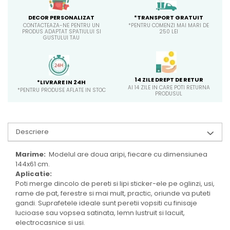
*TRANSPORT GRATUIT
DECOR PERSONALIZAT
*PENTRU COMENZI MAI MARI DE
CONTACTEAZA-NE PENTRU UN
250 LEI
PRODUS ADAPTAT SPATIULUI SI
GUSTULUI TAU
14 ZILE DREPT DE RETUR
*LIVRARE IN 24H
AI 14 ZILE IN CARE POTI RETURNA
*PENTRU PRODUSE AFLATE IN STOC
PRODUSUL
Descriere
Marime:
Modelul are doua aripi, fiecare cu dimensiunea
144x61 cm.
Aplicatie:
Poti merge dincolo de pereti si lipi sticker-ele pe oglinzi, usi,
rame de pat, ferestre si mai mult, practic, oriunde va puteti
gandi. Suprafetele ideale sunt peretii vopsiti cu finisaje
lucioase sau vopsea satinata, lemn lustruit si lacuit,
electrocasnice si usi.