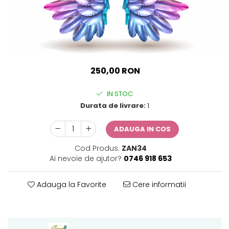
Sticker Harta Lumii
Stickere Cu Model Repetitiv
Stickere Perete Pentru Camera
De Zi
Stickere Pentru Bucatarie
250,00 RON
Stickere pentru Usi
Stickere pentru Scari
IN STOC
Durata de livrare:
1
Stickere pentru Podea
Stickere Semnalistica
ADAUGA IN COS
Stickere Panou Poze
Cod Produs:
ZAN34
Ai nevoie de ajutor?
0746 918 653
Adauga la Favorite
Cere informatii