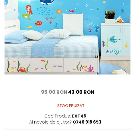
Sticker Harta Lumii
Stickere Cu Model Repetitiv
Stickere Perete Pentru Camera
De Zi
Stickere Pentru Bucatarie
Stickere pentru Usi
Stickere pentru Scari
Stickere pentru Podea
Stickere Semnalistica
Stickere Panou Poze
95,00 RON
43,00 RON
STOC EPUIZAT
Cod Produs:
EXT48
Ai nevoie de ajutor?
0746 918 653