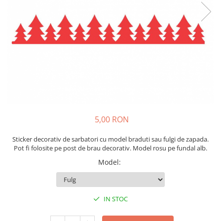
Sticker Harta Lumii
Stickere Cu Model Repetitiv
Stickere Perete Pentru Camera De
Zi
Stickere Pentru Bucatarie
Stickere pentru Usi
Stickere pentru Scari
Stickere pentru Podea
5,00 RON
Stickere Semnalistica
Stickere Panou Poze
Sticker decorativ de sarbatori cu model braduti sau fulgi de zapada.
Pot fi folosite pe post de brau decorativ. Model rosu pe fundal alb.
Model
:
IN STOC