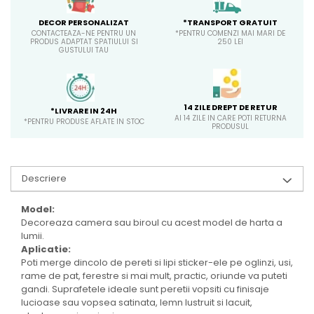
*TRANSPORT GRATUIT
DECOR PERSONALIZAT
*PENTRU COMENZI MAI MARI DE
CONTACTEAZA-NE PENTRU UN
250 LEI
PRODUS ADAPTAT SPATIULUI SI
GUSTULUI TAU
14 ZILE DREPT DE RETUR
*LIVRARE IN 24H
AI 14 ZILE IN CARE POTI RETURNA
*PENTRU PRODUSE AFLATE IN STOC
PRODUSUL
Descriere
Model:
Decoreaza camera sau biroul cu acest model de harta a
lumii.
Aplicatie:
Poti merge dincolo de pereti si lipi sticker-ele pe oglinzi, usi,
rame de pat, ferestre si mai mult, practic, oriunde va puteti
gandi. Suprafetele ideale sunt peretii vopsiti cu finisaje
lucioase sau vopsea satinata, lemn lustruit si lacuit,