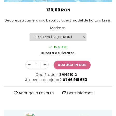
Sticker Harta Lumii
120,00 RON
Stickere Cu Model Repetitiv
Stickere Perete Pentru Camera
Decoreaza camera sau biroul cu acest model de harta a lumii.
De Zi
Marime
:
Stickere Pentru Bucatarie
Stickere pentru Usi
IN STOC
Stickere pentru Scari
Durata de livrare:
1
Stickere pentru Podea
Stickere Semnalistica
ADAUGA IN COS
Stickere Panou Poze
Cod Produs:
ZAN410.2
Ai nevoie de ajutor?
0746 918 653
Adauga la Favorite
Cere informatii