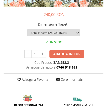
Sticker Harta Lumii
Stickere Cu Model Repetitiv
240,00 RON
Stickere Perete Pentru Camera De
Zi
Dimensiune Tapet
:
Stickere Pentru Bucatarie
Stickere pentru Usi
IN STOC
Stickere pentru Scari
Stickere pentru Podea
ADAUGA IN COS
Stickere Semnalistica
Cod Produs:
ZAN252.3
Stickere Panou Poze
Ai nevoie de ajutor?
0746 918 653
Adauga la Favorite
Cere informatii
*TRANSPORT GRATUIT
DECOR PERSONALIZAT