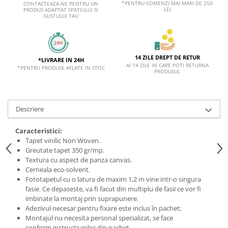
*PENTRU COMENZI MAI MARI DE 250
CONTACTEAZA-NE PENTRU UN
LEI
PRODUS ADAPTAT SPATIULUI SI
GUSTULUI TAU
14 ZILE DREPT DE RETUR
*LIVRARE IN 24H
AI 14 ZILE IN CARE POTI RETURNA
*PENTRU PRODUSE AFLATE IN STOC
PRODUSUL
Descriere
Caracteristici:
Tapet vinilic Non Woven.
Greutate tapet 350 gr/mp.
Textura cu aspect de panza canvas.
Cerneala eco-solvent.
Fototapetul cu o latura de maxim 1,2 m vine intr-o singura
fasie. Ce depaseste, va fi facut din multiplu de fasii ce vor fi
imbinate la montaj prin suprapunere.
Adezivul necesar pentru fixare este inclus în pachet;
Montajul nu necesita personal specializat, se face
conform instructiunilor din pachet.