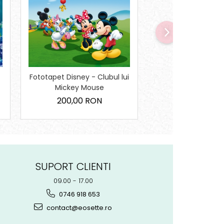
Fototapet Disney - Clubul lui
Fototapet Printes
Mickey Mouse
200,00 R
200,00 RON
SUPORT CLIENTI
09.00 - 17.00
0746 918 653
contact@eosette.ro