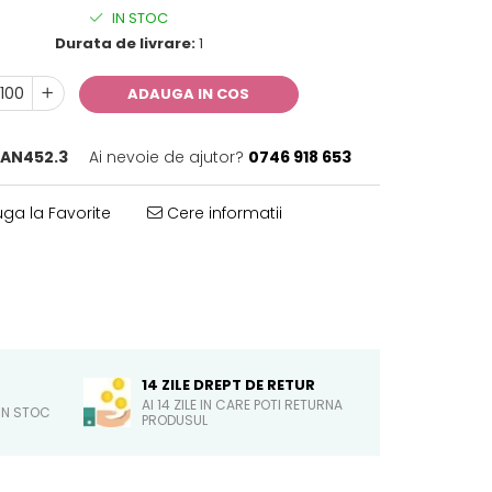
IN STOC
Durata de livrare:
1
ADAUGA IN COS
ZAN452.3
Ai nevoie de ajutor?
0746 918 653
ga la Favorite
Cere informatii
14 ZILE DREPT DE RETUR
AI 14 ZILE IN CARE POTI RETURNA
IN STOC
PRODUSUL