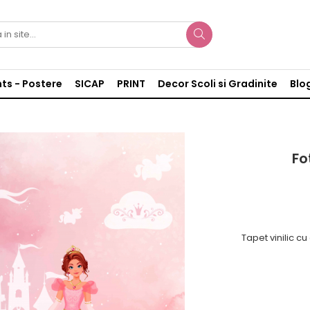
nts - Postere
SICAP
PRINT
Decor Scoli si Gradinite
Blo
Fo
Tapet vinilic cu