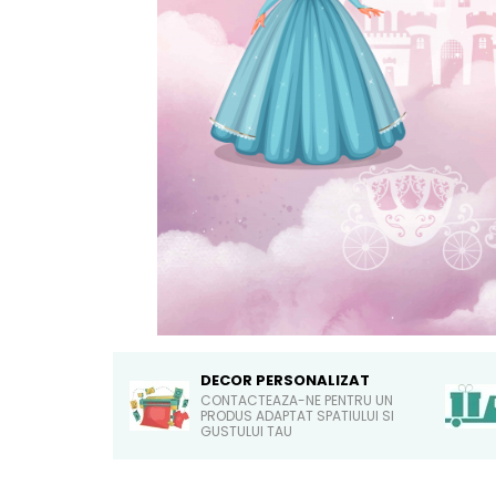
Sticker Harta Lumii
Stickere Cu Model Repetitiv
Stickere Perete Pentru Camera
De Zi
Stickere Pentru Bucatarie
Stickere pentru Usi
Stickere pentru Scari
Stickere pentru Podea
Stickere Semnalistica
Stickere Panou Poze
DECOR PERSONALIZAT
CONTACTEAZA-NE PENTRU UN
PRODUS ADAPTAT SPATIULUI SI
GUSTULUI TAU