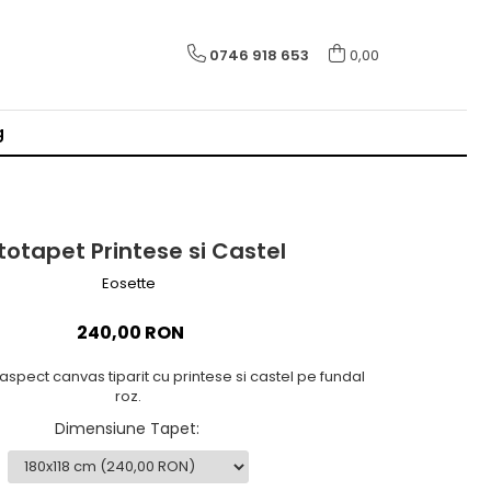
0746 918 653
0,00
g
totapet Printese si Castel
Eosette
240,00 RON
 aspect canvas tiparit cu printese si castel pe fundal
roz.
Dimensiune Tapet
: